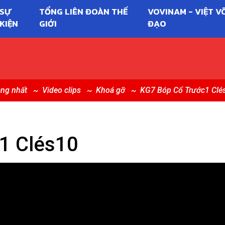
SỰ
TỔNG LIÊN ĐOÀN THẾ
VOVINAM - VIỆT V
KIỆN
GIỚI
ĐẠO
ang nhất
Video clips
Khoá gỡ
KG7 Bóp Cổ Trước1 Clé
1 Clés10