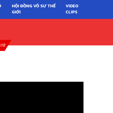
Õ
HỘI ĐỒNG VÕ SƯ THẾ
VIDEO
GIỚI
CLIPS
s10