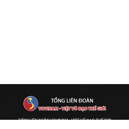
TỔNG LIÊN ĐOÀN VOVINAM - VIỆT VÕ ĐẠO THẾ GIỚI
VIỆN KHOA HỌC HUẤN LUYỆN VÕ THUẬT VIỆT NAM