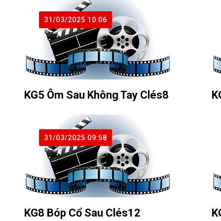
31/03/2025 10:06
KG5 Ôm Sau Không Tay Clés8
K
31/03/2025 09:58
KG8 Bóp Cổ Sau Clés12
K