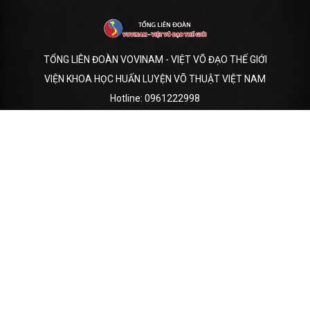
TỔNG LIÊN ĐOÀN VOVINAM - VIỆT VÕ ĐẠO THẾ GIỚI
VIỆN KHOA HỌC HUẤN LUYỆN VÕ THUẬT VIỆT NAM
Hotline:
0961222998