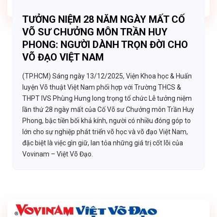
TƯỞNG NIỆM 28 NĂM NGÀY MẤT CỐ
VÕ SƯ CHƯỞNG MÔN TRẦN HUY
PHONG: NGƯỜI DÀNH TRỌN ĐỜI CHO
VÕ ĐẠO VIỆT NAM
(TP.HCM) Sáng ngày 13/12/2025, Viện Khoa học & Huấn
luyện Võ thuật Việt Nam phối hợp với Trường THCS &
THPT IVS Phùng Hưng long trọng tổ chức Lễ tưởng niệm
lần thứ 28 ngày mất của Cố Võ sư Chưởng môn Trần Huy
Phong, bậc tiền bối khả kính, người có nhiều đóng góp to
lớn cho sự nghiệp phát triển võ học và võ đạo Việt Nam,
đặc biệt là việc gìn giữ, lan tỏa những giá trị cốt lõi của
Vovinam – Việt Võ Đạo.