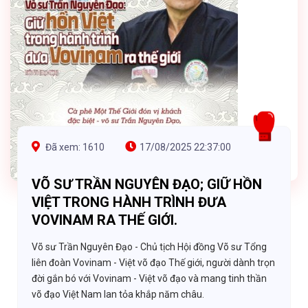
Đã xem: 1610
17/08/2025 22:37:00
VÕ SƯ TRẦN NGUYÊN ĐẠO; GIỮ HỒN
VIỆT TRONG HÀNH TRÌNH ĐƯA
VOVINAM RA THẾ GIỚI.
Võ sư Trần Nguyên Đạo - Chủ tịch Hội đồng Võ sư Tổng
liên đoàn Vovinam - Việt võ đạo Thế giới, người dành trọn
đời gắn bó với Vovinam - Việt võ đạo và mang tinh thần
võ đạo Việt Nam lan tỏa khắp năm châu.