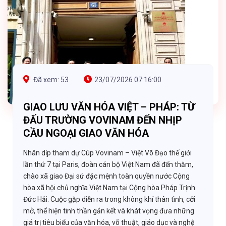
Đã xem: 53
23/07/2026 07:16:00
GIAO LƯU VĂN HÓA VIỆT – PHÁP: TỪ
ĐẤU TRƯỜNG VOVINAM ĐẾN NHỊP
CẦU NGOẠI GIAO VĂN HÓA
Nhân dịp tham dự Cúp Vovinam – Việt Võ Đạo thế giới
lần thứ 7 tại Paris, đoàn cán bộ Việt Nam đã đến thăm,
chào xã giao Đại sứ đặc mệnh toàn quyền nước Cộng
hòa xã hội chủ nghĩa Việt Nam tại Cộng hòa Pháp Trịnh
Đức Hải. Cuộc gặp diễn ra trong không khí thân tình, cởi
mở, thể hiện tinh thần gắn kết và khát vọng đưa những
giá trị tiêu biểu của văn hóa, võ thuật, giáo dục và nghệ