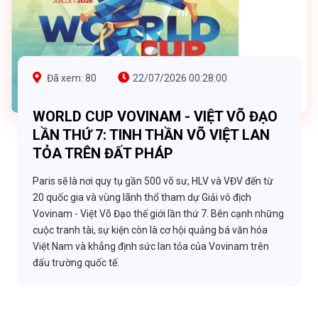
Đã xem: 80
22/07/2026 00:28:00
WORLD CUP VOVINAM - VIỆT VÕ ĐẠO
LẦN THỨ 7: TINH THẦN VÕ VIỆT LAN
TỎA TRÊN ĐẤT PHÁP
Paris sẽ là nơi quy tụ gần 500 võ sư, HLV và VĐV đến từ
20 quốc gia và vùng lãnh thổ tham dự Giải vô địch
Vovinam - Việt Võ Đạo thế giới lần thứ 7. Bên cạnh những
cuộc tranh tài, sự kiện còn là cơ hội quảng bá văn hóa
Việt Nam và khẳng định sức lan tỏa của Vovinam trên
đấu trường quốc tế.