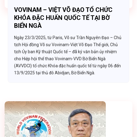
VOVINAM – VIỆT VÕ ĐẠO TỔ CHỨC
KHÓA ĐẶC HUẤN QUỐC TẾ TẠI BỜ
BIỂN NGÀ
Ngày 23/3/2025, từ Paris, Võ sư Trần Nguyên Đạo – Chủ
tịch Hội đồng Võ sư Vovinam-Việt Võ Đạo Thế giới, Chủ
tịch Ủy ban Kỹ thuật Quốc tế – đã ký văn bản ủy nhiệm
cho Hiệp hội thể thao Vovinam-VVD Bờ Biển Ngà
(AVVDCI) tổ chức Khóa đặc huấn quốc tế từ ngày 06 đến
13/9/2025 tại thủ đô Abidjan, Bờ Biển Ngà.