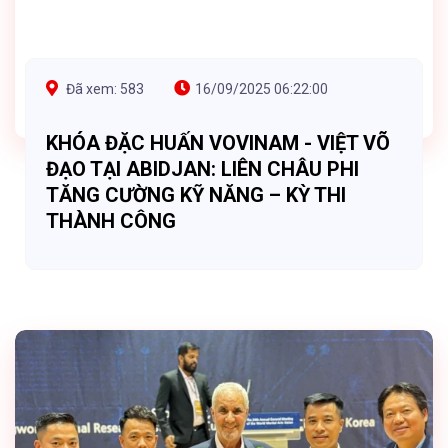
Đã xem: 583
16/09/2025 06:22:00
KHÓA ĐẶC HUẤN VOVINAM - VIỆT VÕ
ĐẠO TẠI ABIDJAN: LIÊN CHÂU PHI
TĂNG CƯỜNG KỸ NĂNG – KỲ THI
THÀNH CÔNG