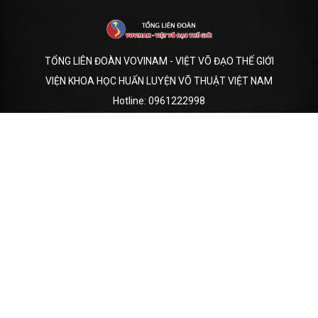
TỔNG LIÊN ĐOÀN VOVINAM - VIỆT VÕ ĐẠO THẾ GIỚI
VIỆN KHOA HỌC HUẤN LUYỆN VÕ THUẬT VIỆT NAM
Hotline:
0961222998