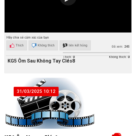
Hãy chia sẻ cảm xúc của bạn
Thích
Không thích
liên kết hỏng
Đã xem:
245
Thích:
0
Không thích:
0
KG5 Ôm Sau Không Tay Clés8
31/03/2025 10:12