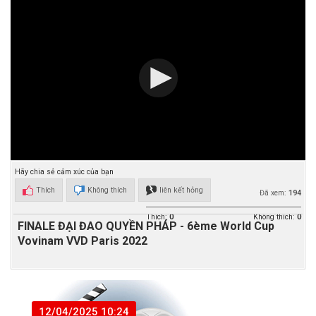
Hãy chia sẻ cảm xúc của bạn
Thích
Không thích
liên kết hỏng
Đã xem:
194
Thích:
0
Không thích:
0
FINALE ĐẠI ĐAO QUYỀN PHÁP - 6ème World Cup
Vovinam VVD Paris 2022
12/04/2025 10:24