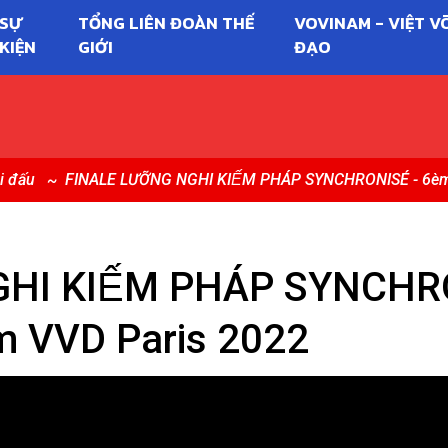
SỰ
TỔNG LIÊN ĐOÀN THẾ
VOVINAM - VIỆT V
KIỆN
GIỚI
ĐẠO
i đấu
FINALE LƯỠNG NGHI KIẾM PHÁP SYNCHRONISÉ - 6
GHI KIẾM PHÁP SYNCHR
m VVD Paris 2022