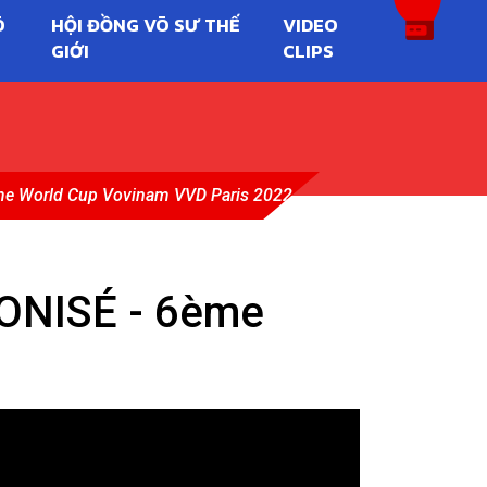
Õ
HỘI ĐỒNG VÕ SƯ THẾ
VIDEO
GIỚI
CLIPS
ème World Cup Vovinam VVD Paris 2022
ONISÉ - 6ème