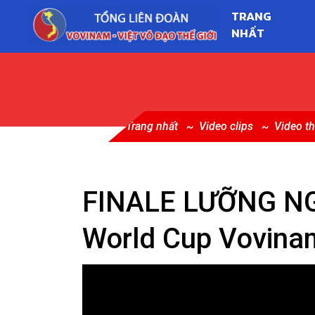
TRANG
NHẤT
Trang nhất
Video clips
Video th
FINALE LƯỠNG N
World Cup Vovina