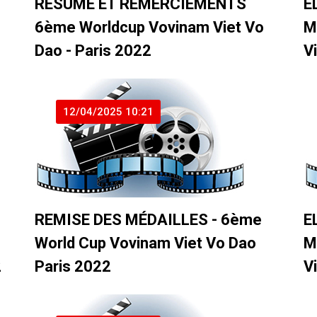
RÉSUMÉ ET REMERCIEMENTS
E
6ème Worldcup Vovinam Viet Vo
M
Dao - Paris 2022
V
12/04/2025 10:21
REMISE DES MÉDAILLES - 6ème
E
World Cup Vovinam Viet Vo Dao
M
2
Paris 2022
V