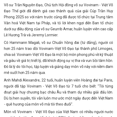
Võ sư Trần Nguyên Đạo, Chủ tịch Hội đồng võ sư Vovinam - Việt Võ
Đạo Thế giới đã đánh giá cao thành quả của giải Cúp Trần Huy
Phong 2025 so với năm trước cũng đã được tổ chức tại Trung tâm
Văn hoá Việt Nam tại Pháp, và tỏ lời khen ngợi đến Ban tổ chức
dưới sự điều động của võ sư Geurrib Amar, huấn luyện viên cao cấp
Lê Hương Trà và Jeremy Lormier.
Cô Hammann Magali, võ sư Chuẩn hồng đai (tứ đẳng), người có
hơn 25 năm trao dồi Vovinam-Việt Võ Đạo tại thành phố Limoges,
chia sẻ: Vovinam-Việt Võ Đạo là một bộ môn phong phú về kỹ thuật
và giàu về giá trị triết lý, đã khích động sự vị tha và vun bồi tâm hồn.
Đó là lý do tôi học, tập luyện và giảng dạy môn võ này với niềm đam
mê suốt hơn 25 năm qua.
Anh Mahdi Alexandre, 22 tuổi, huấn luyện viên Hoàng đai tại Paris,
người đã tập Vovinam - Việt Võ Đạo từ 7 tuổi cho biết: "Tôi từng
đoạt giải huy chương bạc châu Âu và tham dự nhiều giải đấu lớn.
Dù bị hen suyễn, tôi vẫn luôn mơ ước một ngày được đến Việt Nam
- quê hương của môn võ mà tôi theo đuổi".
Môn võ Vovinam - Việt Võ Đạo của Việt Nam có nhiều người nước