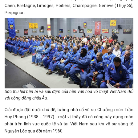
Caen, Bretagne, Limoges, Poitiers, Champagne, Genève (Thụy Sĩ),
Perpignan…
Sức thu hút bền bỉ và sâu đậm của nền văn hoá võ thuật Việt Nam đối
với cộng đồng châu Âu.
Giải được đặt dưới chủ đề, tưởng nhớ cố võ sư Chưởng môn Trần
Huy Phong (1938 - 1997) - một vị thầy đã có công xây dựng môn
phái trên lĩnh vực quốc tế và tại Việt Nam sau khi võ sư sáng tổ
Nguyễn Lộc qua đời năm 1960.