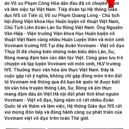
do Võ sư Phạm Công Hòa dẫn đầu đã có chuyến thăm
và làm việc tại Việt Nam. Tiếp đoàn tại Hệ thống Giáo
dục IVS có Tiến sĩ, Võ sư Phạm Quang Long - Chủ tịch
hội đồng Viện khoa Học Huấn luyện võ thuật Việt Nam,
Chủ Tịch Liên đoàn Lân Sư Rồng Việt Nam. Ông Nguyễn
Văn Hiệp - Viện trưởng Viện khoa Học Huấn luyện võ
thuật Việt Nam cùng nhiều Huấn Luyện Viên và môn sinh
Vovinam trường IVS.Tại đây đoàn Vovinam - Việt võ đạo
Thụy Sĩ đã chứng kiến những màn biểu diễn Lân, Sư,
Rồng mang đậm bản sắc dân tộc Việt. Cùng giao lưu trò
chuyện và tập luyện Vovinam với môn sinh, HLV trường
IVS. Thưởng thức văn hóa ẩm thực Việt Nam. Đây là
cuộc gặp rất ý nghĩa, không chỉ gặp đồng môn trên đất
tổ Vovinam mà thông qua đó bạn bè quốc tế được biết
tới văn hóa truyền thống Lân, Sư, Rồng và ẩm thực
mang đậm dấu ấn Việt.Hà nội đất phát tích khơi nguồn
Vovinam - Việt võ đạo, hằng năm có rất nhiều đoàn
Quốc tế về thăm và làm việc, Hệ thống Giáo dục IVS rất
vui mừng đón tiếp và đồng hành cùng sự phát triển của
Vovinam việt võ đạo trên toàn Thế giới.