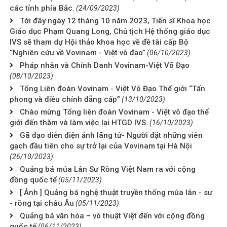
các tỉnh phía Bắc.
(24/09/2023)
Tới đây ngày 12 tháng 10 năm 2023, Tiến sĩ Khoa học
Giáo dục Phạm Quang Long, Chủ tịch Hệ thống giáo dục
IVS sẽ tham dự Hội thảo khoa học về đề tài cấp Bộ
“Nghiên cứu về Vovinam - Việt võ đạo”
(06/10/2023)
Pháp nhân và Chính Danh Vovinam-Việt Võ Đạo
(08/10/2023)
Tổng Liên đoàn Vovinam - Việt Võ Đạo Thế giới “Tấn
phong và điều chỉnh đẳng cấp”
(13/10/2023)
Chào mừng Tổng liên đoàn Vovinam - Việt võ đạo thế
giới đến thăm và làm việc lại HTGD IVS.
(16/10/2023)
Gã đạo diễn điện ảnh lãng tử- Người đặt những viên
gạch đầu tiên cho sự trở lại của Vovinam tại Hà Nội
(26/10/2023)
Quảng bá múa Lân Sư Rồng Việt Nam ra với cộng
đồng quốc tế
(05/11/2023)
[ Ảnh ] Quảng bá nghệ thuật truyền thống múa lân - sư
- rồng tại châu Âu
(05/11/2023)
Quảng bá văn hóa – võ thuật Việt đến với cộng đồng
quốc tế
(06/11/2023)