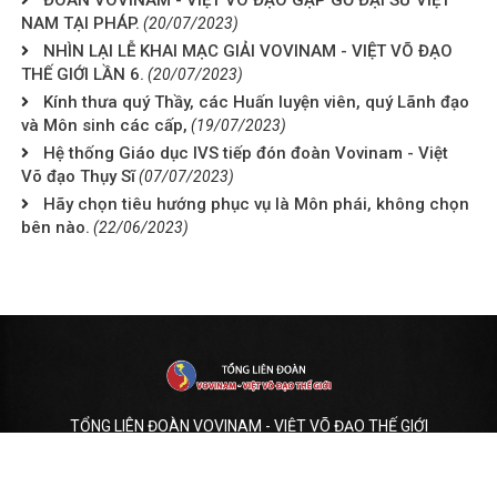
ĐOÀN VOVINAM - VIỆT VÕ ĐẠO GẶP GỠ ĐẠI SỨ VIỆT
NAM TẠI PHÁP.
(20/07/2023)
NHÌN LẠI LỄ KHAI MẠC GIẢI VOVINAM - VIỆT VÕ ĐẠO
THẾ GIỚI LẦN 6.
(20/07/2023)
Kính thưa quý Thầy, các Huấn luyện viên, quý Lãnh đạo
và Môn sinh các cấp,
(19/07/2023)
Hệ thống Giáo dục IVS tiếp đón đoàn Vovinam - Việt
Võ đạo Thụy Sĩ
(07/07/2023)
Hãy chọn tiêu hướng phục vụ là Môn phái, không chọn
bên nào.
(22/06/2023)
TỔNG LIÊN ĐOÀN VOVINAM - VIỆT VÕ ĐẠO THẾ GIỚI
VIỆN KHOA HỌC HUẤN LUYỆN VÕ THUẬT VIỆT NAM
Hotline:
0961222998