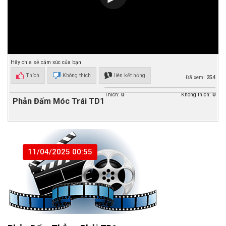
Hãy chia sẻ cảm xúc của bạn
Thích
Không thích
liên kết hỏng
Đã xem:
254
Thích:
0
Không thích:
0
Phản Đấm Móc Trái TD1
11/04/2025 00:55