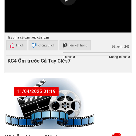
Hãy chia sẻ cảm xúc của bạn
Thích
Không thích
liên kết hỏng
Đã xem:
243
Thích:
0
Không thích:
0
KG4 Ôm trước Cả Tay Clés7
11/04/2025 01:19