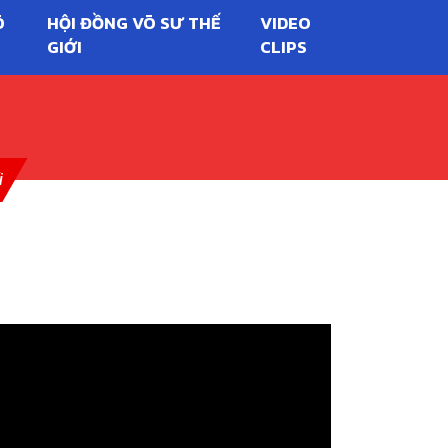
Õ
HỘI ĐỒNG VÕ SƯ THẾ
VIDEO
GIỚI
CLIPS
i