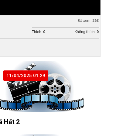
Đã xem:
263
Thích:
0
Không thích:
0
11/04/2025 01:29
á Hất 2