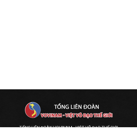
TỔNG LIÊN ĐOÀN VOVINAM - VIỆT VÕ ĐẠO THẾ GIỚI
VIỆN KHOA HỌC HUẤN LUYỆN VÕ THUẬT VIỆT NAM