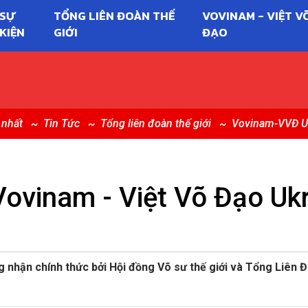
SỰ
TỔNG LIÊN ĐOÀN THẾ
VOVINAM - VIỆT V
KIỆN
GIỚI
ĐẠO
 nhất
Tin Tức
Tổng liên đoàn thế giới
Vovinam-VVĐ U
ovinam - Việt Võ Đạo Uk
nhận chính thức bởi Hội đồng Võ sư thế giới và Tổng Liên Đ